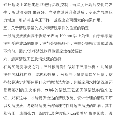
缸外边绕上加热电热丝进行温度控制，当温度升高后空化易发
生，所以清洗效 果较好。当温度继续升高以后，空泡内气体压
力增加，引起冲击声压下降，反应出这两因素的相乘作用。
五、关于清洗液量的多少和清洗零件的位置的确定
一般清洗液液面高于振动子表面 100mm 以上为佳。由于单频清
洗机受驻波场的影响，波节处振幅很小，波幅处振幅大造成清洗
不均匀。因此*选择清洗物品位置应放在波幅处。
六、超声清洗工艺及清洗液的选择
在购买清洗系统之前，应对被清洗件做如下应用分析： 明确被
洗件的材料构成、结构和数量， 分析并明确要清除的污物，这
些都是决定所要使用什么样的清洗方法，判断应用水性清洗液还
是用溶剂的先决条件。zui终的清洗工艺还需做清洗实验来验
证。只有这样，才能提供合适的清洗系统、设计合理的清洗工序
以及清洗液。考虑到清洗液的物理特性对超声清洗的影响，其中
蒸汽压、表面张力、黏度以及密度应为zui显着的 影响因素。温