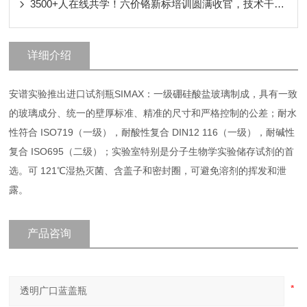
3500+人在线共学！六价铬新标培训圆满收官，技术干货核心要点！
详细介绍
安谱实验推出进口试剂瓶SIMAX：一级硼硅酸盐玻璃制成，具有一致
的玻璃成分、统一的壁厚标准、精准的尺寸和严格控制的公差；耐水
性符合 ISO719（一级），耐酸性复合 DIN12 116（一级），耐碱性
复合 ISO695（二级）；实验室特别是分子生物学实验储存试剂的首
选。可 121℃湿热灭菌、含盖子和密封圈，可避免溶剂的挥发和泄
露。
产品咨询