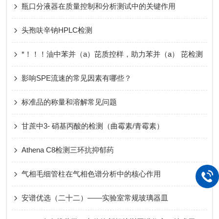
瓶口分液器在质量控制和分析测试中的关键作用
头孢呋辛钠HPLC检测
*！！！油中苯并（a）芘质控样，助力苯并（a） 芘检测
影响SPE流速的常见因素有哪些？
标准品的称量和溶解常见问题
甘蔗中3- 硝基丙酸的检测（曲霉素/青霉素）
Athena C8检测三环抗抑郁药
气相毛细管柱在气相色谱分析中的核心作用
安谱优选（二十二）——实验室常规玻璃器皿