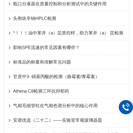
瓶口分液器在质量控制和分析测试中的关键作用
头孢呋辛钠HPLC检测
*！！！油中苯并（a）芘质控样，助力苯并（a） 芘检测
影响SPE流速的常见因素有哪些？
标准品的称量和溶解常见问题
甘蔗中3- 硝基丙酸的检测（曲霉素/青霉素）
Athena C8检测三环抗抑郁药
气相毛细管柱在气相色谱分析中的核心作用
安谱优选（二十二）——实验室常规玻璃器皿