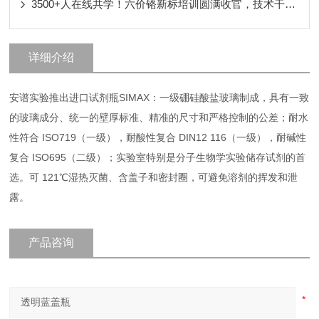
3500+人在线共学！六价铬新标培训圆满收官，技术干货核心要点！
详细介绍
安谱实验推出进口试剂瓶SIMAX：一级硼硅酸盐玻璃制成，具有一致
的玻璃成分、统一的壁厚标准、精准的尺寸和严格控制的公差；耐水
性符合 ISO719（一级），耐酸性复合 DIN12 116（一级），耐碱性
复合 ISO695（二级）；实验室特别是分子生物学实验储存试剂的首
选。可 121℃湿热灭菌、含盖子和密封圈，可避免溶剂的挥发和泄
露。
产品咨询