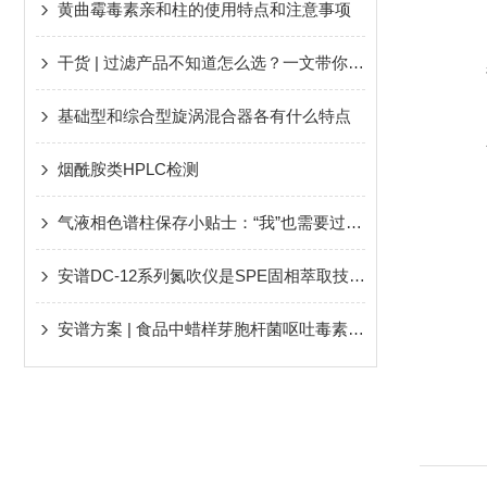
黄曲霉毒素亲和柱的使用特点和注意事项
干货 | 过滤产品不知道怎么选？一文带你揭秘过滤产品常见问题
基础型和综合型旋涡混合器各有什么特点
烟酰胺类HPLC检测
气液相色谱柱保存小贴士：“我”也需要过个舒适年
安谱DC-12系列氮吹仪是SPE固相萃取技术的Z佳配套设备
安谱方案 | 食品中蜡样芽胞杆菌呕吐毒素检测的整体解决方案（一）