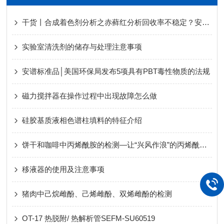
干货丨合成着色剂分析之赤藓红分析回收率不稳定？安谱实验带你揭秘真相！
实验室清洗剂的储存与处理注意事项
安谱标准品│美国环保局发布5项具有PBT毒性物质的法规
磁力搅拌器在操作过程中出现故障怎么做
硅胶基质液相色谱柱填料的特征介绍
饼干和咖啡中丙烯酰胺的检测—让“兴风作浪”的丙烯酰胺原形毕露
移液器的使用及注意事项
猪肉中己烷雌酚、己烯雌酚、双烯雌酚的检测
OT-17 热脱附/ 热解析管SEFM-SU60519