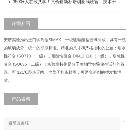
3500+人在线共学！六价铬新标培训圆满收官，技术干货核心要点！
详细介绍
安谱实验推出进口试剂瓶SIMAX：一级硼硅酸盐玻璃制成，具有一致
的玻璃成分、统一的壁厚标准、精准的尺寸和严格控制的公差；耐水
性符合 ISO719（一级），耐酸性复合 DIN12 116（一级），耐碱性
复合 ISO695（二级）；实验室特别是分子生物学实验储存试剂的首
选。可 121℃湿热灭菌、含盖子和密封圈，可避免溶剂的挥发和泄
露。
产品咨询