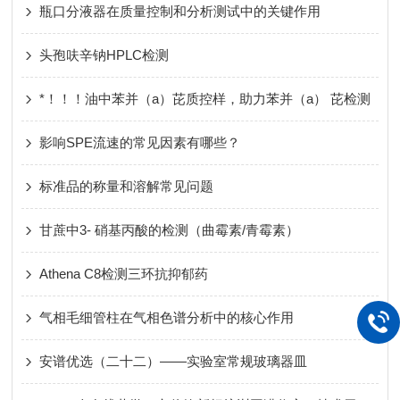
瓶口分液器在质量控制和分析测试中的关键作用
头孢呋辛钠HPLC检测
*！！！油中苯并（a）芘质控样，助力苯并（a） 芘检测
影响SPE流速的常见因素有哪些？
标准品的称量和溶解常见问题
甘蔗中3- 硝基丙酸的检测（曲霉素/青霉素）
Athena C8检测三环抗抑郁药
气相毛细管柱在气相色谱分析中的核心作用
安谱优选（二十二）——实验室常规玻璃器皿