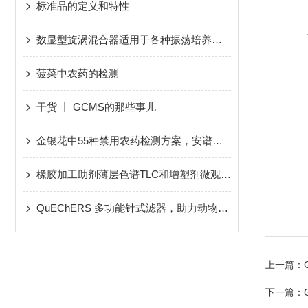
标准品的定义和特性
数显型旋涡混合器适用于各种振荡培养之用
菠菜中农药的检测
干货 丨 GCMS的那些事儿
金银花中55种禁用农药检测方案，安谱实验助您从容应对2020版中国药典
橡胶加工助剂薄层色谱TLC和增塑剂微观分析相结
QuEChERS 多功能针式滤器，助力动物性食品中金刚烷胺残留量的测定
上一篇：
下一篇：