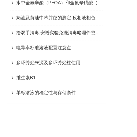
水中全氟辛酸（PFOA）和全氟辛磺酸（PFOS）的检测
奶油及黄油中苯并芘的测定 反相液相色谱法
给双手消毒,安谱实验免洗消毒啫喱伴您安心抗疫！
电导率标准溶液配置注意点
多环芳烃来源及多环芳烃柱使用
维生素B1
单标溶液的稳定性与存储条件