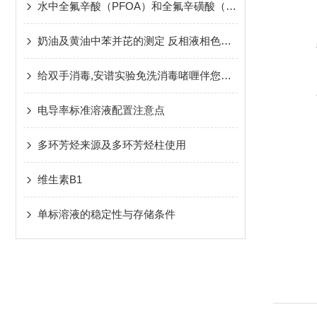
水中全氟辛酸（PFOA）和全氟辛磺酸（PFOS）的检测
奶油及黄油中苯并芘的测定 反相液相色谱法
给双手消毒,安谱实验免洗消毒啫喱伴您安心抗疫！
电导率标准溶液配置注意点
多环芳烃来源及多环芳烃柱使用
维生素B1
单标溶液的稳定性与存储条件