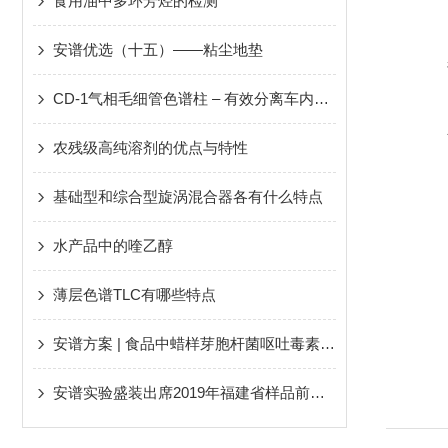
食用油中多环芳烃的检测
安谱优选（十五）——粘尘地垫
CD-1气相毛细管色谱柱 – 有效分离车内挥发性有机物
农残级高纯溶剂的优点与特性
基础型和综合型旋涡混合器各有什么特点
水产品中的喹乙醇
薄层色谱TLC有哪些特点
安谱方案 | 食品中蜡样芽胞杆菌呕吐毒素检测的整体解决方案（一）
安谱实验盛装出席2019年福建省样品前处理技术创新大会