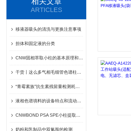
相关文章
ARTICLES
移液器吸头的清洗与更换注意事项
担体和固定液的分类
CNW固相萃取小柱的基本原理和优势特征介绍
干货丨这么多气相毛细管色谱柱，哪个型号规格合适？
“青霉素族”抗生素残留量检测耗材整体解决方案
液相色谱填料的设备特点和流动相的配制
CNWBOND PSA SPE小柱提取涂料、染料或油墨中的多环芳烃
奶粉和乳制品中双氰胺的检测