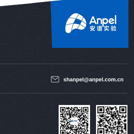
shanpel@anpel.com.cn