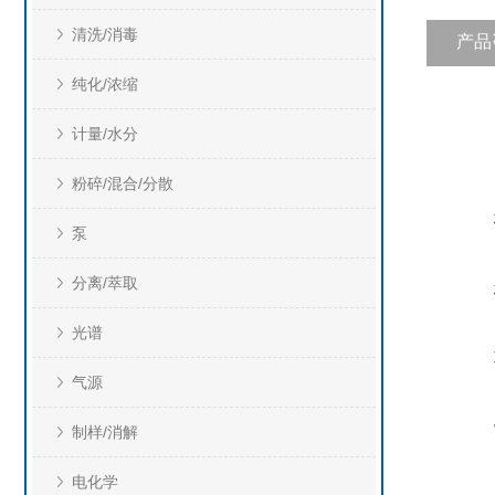
清洗/消毒
产品
纯化/浓缩
计量/水分
粉碎/混合/分散
泵
分离/萃取
光谱
气源
制样/消解
电化学