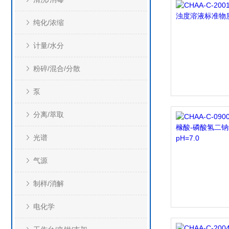
纯化/浓缩
计量/水分
粉碎/混合/分散
泵
分离/萃取
光谱
气源
制样/消解
电化学