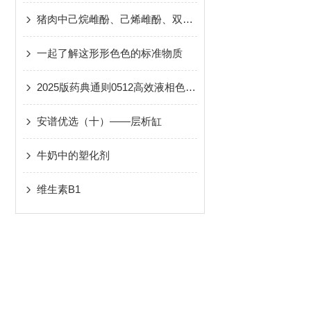
猪肉中己烷雌酚、己烯雌酚、双烯雌酚的检测
一起了解这形形色色的标准物质
2025版药典通则0512高效液相色谱法中参数调整范围解析（含实例）
安谱优选（十）——层析缸
牛奶中的塑化剂
维生素B1