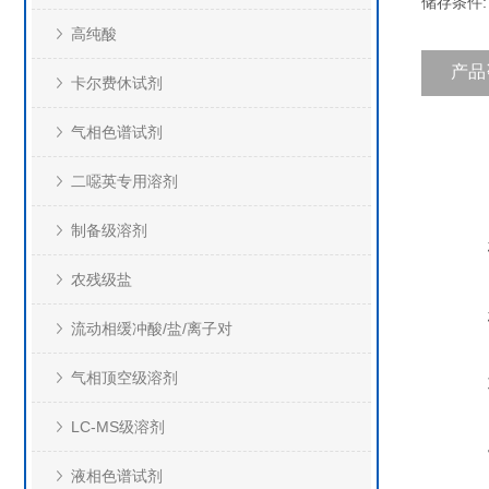
储存条件:
高纯酸
产品
卡尔费休试剂
气相色谱试剂
二噁英专用溶剂
制备级溶剂
农残级盐
流动相缓冲酸/盐/离子对
气相顶空级溶剂
LC-MS级溶剂
液相色谱试剂