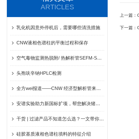
ARTICLES
上一篇：
乳化机因意外停机后，需要哪些清洗措施
下一篇：
CNW液相色谱柱的平衡过程和保存
空气毒物监测热脱附/ 热解析管SEFM-SU60545
头孢呋辛钠HPLC检测
全方wei报道——CNW 经济型解析管来啦！
安谱实验助力新国标扩项，帮您解决猪肉中乙氧酰胺苯甲酯残留问题
干货 | 过滤产品不知道怎么选？一文带你揭秘过滤产品常见问题
硅胶基质液相色谱柱填料的特征介绍