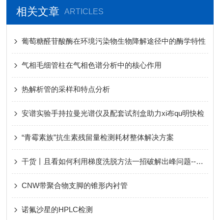
相关文章
ARTICLES
葡萄糖醛苷酸酶在环境污染物生物降解途径中的酶学特性
气相毛细管柱在气相色谱分析中的核心作用
热解析管的采样和特点分析
安谱实验手持拉曼光谱仪及配套试剂盒助力xi布qu明快检
“青霉素族”抗生素残留量检测耗材整体解决方案
干货丨且看如何利用梯度洗脱方法一招破解出峰问题--原理篇
CNW带聚合物支脚的锥形内衬管
诺氟沙星的HPLC检测