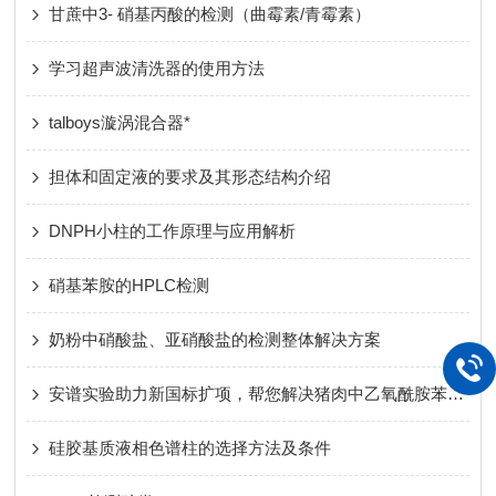
甘蔗中3- 硝基丙酸的检测（曲霉素/青霉素）
学习超声波清洗器的使用方法
talboys漩涡混合器*
担体和固定液的要求及其形态结构介绍
DNPH小柱的工作原理与应用解析
硝基苯胺的HPLC检测
奶粉中硝酸盐、亚硝酸盐的检测整体解决方案
安谱实验助力新国标扩项，帮您解决猪肉中乙氧酰胺苯甲酯残留问题
硅胶基质液相色谱柱的选择方法及条件