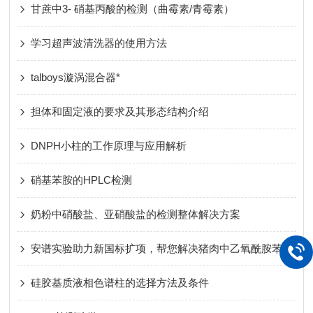
甘蔗中3- 硝基丙酸的检测（曲霉素/青霉素）
学习超声波清洗器的使用方法
talboys漩涡混合器*
担体和固定液的要求及其形态结构介绍
DNPH小柱的工作原理与应用解析
硝基苯胺的HPLC检测
奶粉中硝酸盐、亚硝酸盐的检测整体解决方案
安谱实验助力新国标扩项，帮您解决猪肉中乙氧酰胺苯甲酯残留问题
硅胶基质液相色谱柱的选择方法及条件