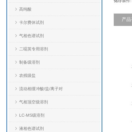
储存条件:
高纯酸
产品
卡尔费休试剂
气相色谱试剂
二噁英专用溶剂
制备级溶剂
农残级盐
流动相缓冲酸/盐/离子对
气相顶空级溶剂
LC-MS级溶剂
液相色谱试剂