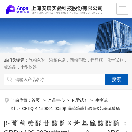
热门关键词：
气相色谱，液相色谱，固相萃取，样品瓶，化学试剂，
标准品，小型仪器
当前位置：
首页
>
产品中心
>
化学试剂
>
生物试
剂
> CFEQ-4-150001-0050β-葡萄糖醛苷酸酶&芳基硫酸酯
酶；GRD:>100,000units/ml & ARS:＜20,000units/mL
β-葡萄糖醛苷酸酶&芳基硫酸酯酶；