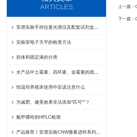
ARTICLES
上一篇：
下一篇：
安谱实验手持拉曼光谱仪及配套试剂盒助力xi布qu明快检
实验室电子天平的检查方法
担体和固定液的分类
水产品中土霉素、四环素、金霉素的残留测定
恒温培养摇床使用中应该注意什么
为减肥、健美效果非法添加“匹可*”？
氨甲喋呤的HPLC检测
产品推荐丨安谱实验CNW微量进样系列样品瓶产品