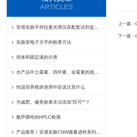
ARTICLES
上一篇：
安谱实验手持拉曼光谱仪及配套试剂盒助力xi布qu明快检
下一篇：
实验室电子天平的检查方法
担体和固定液的分类
水产品中土霉素、四环素、金霉素的残留测定
恒温培养摇床使用中应该注意什么
为减肥、健美效果非法添加“匹可*”？
氨甲喋呤的HPLC检测
产品推荐丨安谱实验CNW微量进样系列样品瓶产品