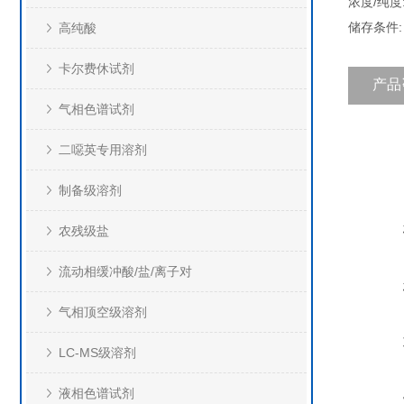
浓度/纯度:
储存条件
高纯酸
卡尔费休试剂
产品
气相色谱试剂
二噁英专用溶剂
制备级溶剂
农残级盐
流动相缓冲酸/盐/离子对
气相顶空级溶剂
LC-MS级溶剂
液相色谱试剂