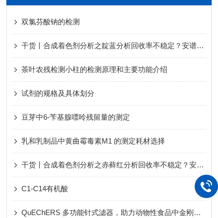
双氯芬酸钠的检测
干货丨合成着色剂分析之靛蓝分析回收率不稳定？安谱实验带你揭秘真相！
茶叶农残检测小柱的检测原理和主要功能介绍
试剂的规格及具体划分
豆芽中6-苄基腺嘌呤残留量的测定
乳和乳制品中黄曲霉毒素M1 的测定耗材选择
干货丨合成着色剂分析之赤藓红分析回收率不稳定？安谱实验带你揭秘真相！
C1-C14有机酸
QuEChERS 多功能针式滤器，助力动物性食品中金刚烷胺残留量的测定