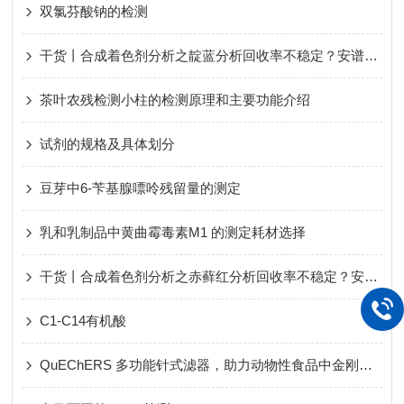
双氯芬酸钠的检测
干货丨合成着色剂分析之靛蓝分析回收率不稳定？安谱实验带你揭秘真相！
茶叶农残检测小柱的检测原理和主要功能介绍
试剂的规格及具体划分
豆芽中6-苄基腺嘌呤残留量的测定
乳和乳制品中黄曲霉毒素M1 的测定耗材选择
干货丨合成着色剂分析之赤藓红分析回收率不稳定？安谱实验带你揭秘真相！
C1-C14有机酸
QuEChERS 多功能针式滤器，助力动物性食品中金刚烷胺残留量的测定