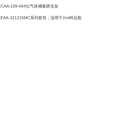
ECAA-109-044位气体捕集阱支架
EFAA-321215MC系列套筒，适用于2ml样品瓶