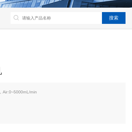
机
Air:0~5000mL/min