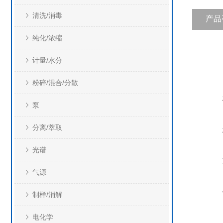
清洗/消毒
产品
纯化/浓缩
计量/水分
粉碎/混合/分散
泵
分离/萃取
光谱
气源
制样/消解
电化学