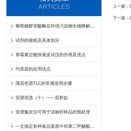
ARTICLES
上一篇：
下一篇：
葡萄糖醛苷酸酶在环境污染物生物降解途径中的酶学特性
试剂的规格及具体划分
青霉素过敏快速皮试仪的作用及优点
均质器的应用优点
薄层色谱TLC的常规使用步骤
安谱优选（十）——层析缸
安谱氮吹仪可用于试验时样品的预处理
一文搞定各种食品基质中邻苯二甲酸酯的检测！