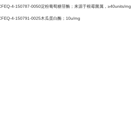
CFEQ-4-150787-0050淀粉葡萄糖苷酶；来源于根霉菌属，≥40units/mg
CFEQ-4-150791-0025木瓜蛋白酶；10u/mg