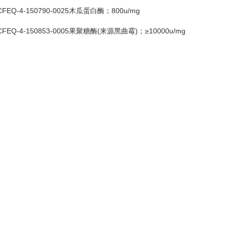
CFEQ-4-150790-0025木瓜蛋白酶；800u/mg
CFEQ-4-150853-0005果聚糖酶(来源黑曲霉)；≥10000u/mg