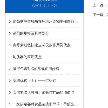
ARTICLES
上一篇：
下一篇：
葡萄糖醛苷酸酶在环境污染物生物降解途径中的酶学特性
试剂的规格及具体划分
青霉素过敏快速皮试仪的作用及优点
均质器的应用优点
薄层色谱TLC的常规使用步骤
安谱优选（十）——层析缸
安谱氮吹仪可用于试验时样品的预处理
一文搞定各种食品基质中邻苯二甲酸酯的检测！