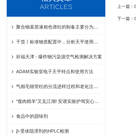
ARTICLES
上一篇：
下一篇：
聚合物基质液相色谱柱的制备主要分为这几个步骤
干货丨标准物质配置中，分析天平使用一二事
祈福天津 - 爆炸物污染源空气检测解决方案
ADAM实验室电子天平特点和使用方法
气相毛细管柱的分流进样过程和老化注意事项
“瘦肉精羊”又见江湖! 安谱实验护驾安心羊肉
食品中的甜味剂
β-受体阻滞剂的HPLC检测