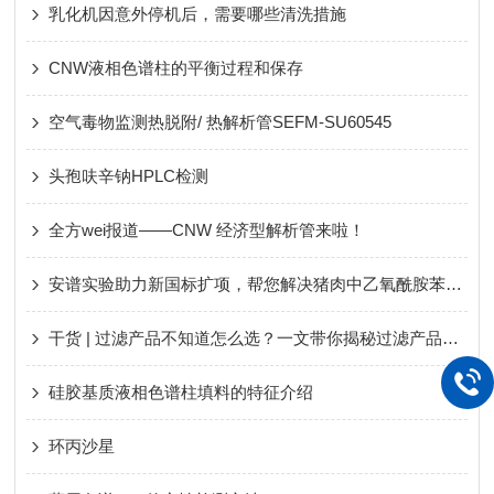
乳化机因意外停机后，需要哪些清洗措施
CNW液相色谱柱的平衡过程和保存
空气毒物监测热脱附/ 热解析管SEFM-SU60545
头孢呋辛钠HPLC检测
全方wei报道——CNW 经济型解析管来啦！
安谱实验助力新国标扩项，帮您解决猪肉中乙氧酰胺苯甲酯残留问题
干货 | 过滤产品不知道怎么选？一文带你揭秘过滤产品常见问题
硅胶基质液相色谱柱填料的特征介绍
环丙沙星