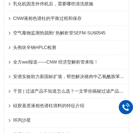
乳化机因意外停机后，需要哪些清洗措施
CNW液相色谱柱的平衡过程和保存
空气毒物监测热脱附/ 热解析管SEFM-SU60545
头孢呋辛钠HPLC检测
全方wei报道——CNW 经济型解析管来啦！
安谱实验助力新国标扩项，帮您解决猪肉中乙氧酰胺苯甲酯残留问题
干货 | 过滤产品不知道怎么选？一文带你揭秘过滤产品常见问题
硅胶基质液相色谱柱填料的特征介绍
环丙沙星