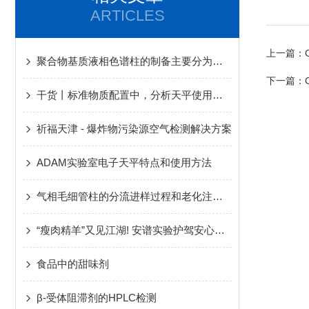
ARTICLES
上一篇：
聚合物基质液相色谱柱的制备主要分为这几个步骤
下一篇：
干货丨标准物质配置中，分析天平使用一二事
祈福天津 - 爆炸物污染源空气检测解决方案
ADAM实验室电子天平特点和使用方法
气相毛细管柱的分流进样过程和老化注意事项
“瘦肉精羊”又见江湖! 安谱实验护驾安心羊肉
食品中的甜味剂
β-受体阻滞剂的HPLC检测