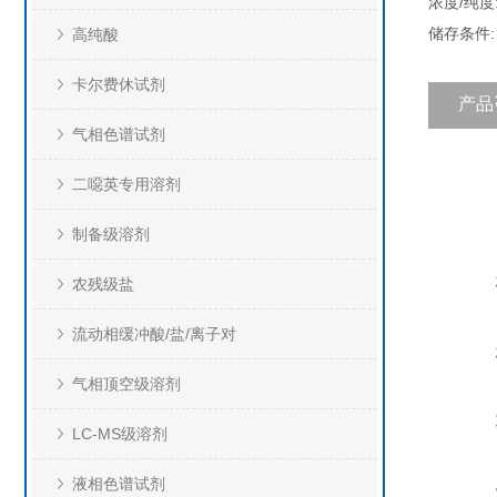
浓度/纯度:
储存条件:
高纯酸
卡尔费休试剂
产品
气相色谱试剂
二噁英专用溶剂
制备级溶剂
农残级盐
流动相缓冲酸/盐/离子对
气相顶空级溶剂
LC-MS级溶剂
液相色谱试剂