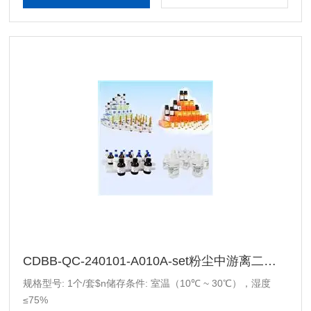
CDBB-QC-240101-A010A-set粉尘中游离二氧化硅（需氢氟酸处理）质控样
规格型号: 1个/套$n储存条件: 室温（10℃ ~ 30℃），湿度
≤75%