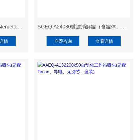
SDAA-910705880移液器TransferpetteS（数字可调量程，D-1000，含CNAS校准证书）
SGEQ-A24080微波消解罐（含罐体、盖子、弹片，适配Anton Paar 24位）
详情
立即咨询
查看详情